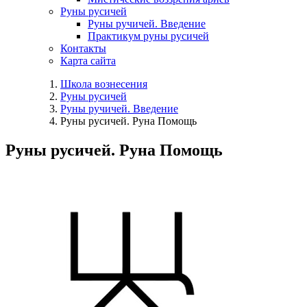
Руны русичей
Руны ручичей. Введение
Практикум руны русичей
Контакты
Карта сайта
Школа вознесения
Руны русичей
Руны ручичей. Введение
Руны русичей. Руна Помощь
Руны русичей. Руна Помощь