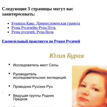
Следующие 3 страницы могут вас
заинтересовать:
Буквица Како. Древнесловенская грамота
Руны Русичейю Руна Путь
Руны русичей. Руна Вода
Еженедельный практикум по Рунам Русичей