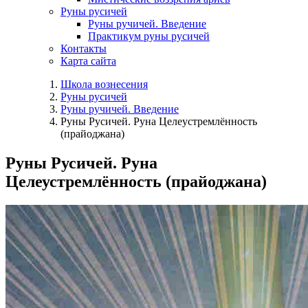
Руны русичей
Руны ручичей. Введение
Практикум руны русичей
Контакты
Карта сайта
Школа вознесения
Руны русичей
Руны ручичей. Введение
Руны Русичей. Руна Целеустремлённость
(прайоджана)
Руны Русичей. Руна
Целеустремлённость (прайоджана)