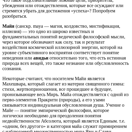
Что такое подсознательные ложные цели, приоритеты,
убеждения или отождествления, которые все осуждают или
стремятся убрать для достижения «успеха»? Попробуем
разобраться.
Майя
(санскр. maya — магия, колдовство, мистификация,
иллюзия) — это одно из широко известных и
фундаментальных понятий ведической философской мысли,
через которое обозначают как силу, так и результат
воздействия космической иллюзорной энергии, которой на
уровне субъективного восприятия соответствует понятие
неведения или
авидьи
относительно того, что есть истинная
природа всех вещей, это также незнание или обусловленность
сознания.
Некоторые считают, что носителем Майи является
Махешвара, который слагает из материи священного гимна:
стихи, жертвоприношения, все прошедшее и будущее,
пронизывающее весь Миръ. Майа отождествляется с одной из
перво-элементов Пракрити (природы), а его узами
связывается индивидуальная обусловленная душа. Учение о
Майе — понятие эмпирической философии, которое
логически необходимо для преодоления понятия
недвойственности Абсолюта, который является Единым. т.е.
«одним, без другого» и категория майа служит примирением
с наблюдаемой множественностью мира Яви и Слави.