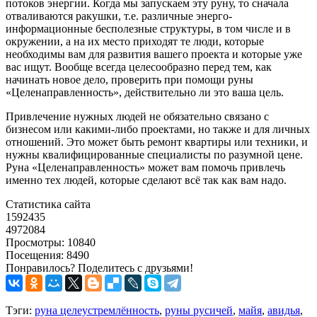
потоков энергии. Когда мы запускаем эту руну, то сначала
отваливаются ракушки, т.е. различные энерго-
информационные бесполезные структуры, в том числе и в
окружении, а на их место приходят те люди, которые
необходимы вам для развития вашего проекта и которые уже
вас ищут. Вообще всегда целесообразно перед тем, как
начинать новое дело, проверить при помощи руны
«Целенаправленность», действительно ли это ваша цель.
Привлечение нужных людей не обязательно связано с
бизнесом или какими-либо проектами, но также и для личных
отношений. Это может быть ремонт квартиры или техники, и
нужны квалифицированные специалисты по разумной цене.
Руна «Целенаправленность» может вам помочь привлечь
именно тех людей, которые сделают всё так как вам надо.
Статистика сайта
1592435
4972084
Просмотры: 10840
Посещения: 8490
Понравилось? Поделитесь с друзьями!
Тэги:
руна целеустремлённость
,
руны русичей
,
майя
,
авидья
,