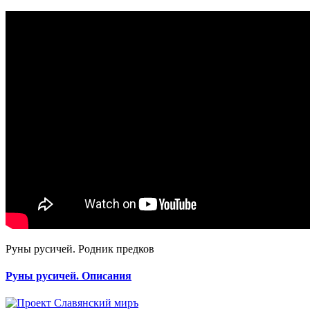
Руны русичей. Родник предков
Руны русичей. Описания