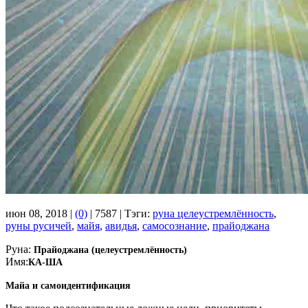
июн 08, 2018 |
(0)
|
7587 |
Тэги:
руна целеустремлённость
,
руны русичей
,
майя
,
авидья
,
самосознание
,
прайоджана
Руна:
Прайоджана (целеустремлённость)
Имя:
КА-ША
Майа и самоидентификация