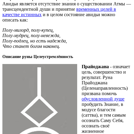
Авидьи является отсутствие знания о существовании Атмы —
трансцендентной души и принятие
временных целей в
качестве истинных
и в целом состояние авидьи можно
описать как:
Полу-милорд, полу-купец,
Полу-мудрец, полу-невежда,
Полу-подлец, но есть надежда,
Что станет богом наконец.
Описание руны Целеустремлённость
Прайоджана
- означает
цель, совершенство и
результат. Руна
Прайоджана
(Целенаправленность)
призвана помочь
обусловленной душе
пробудить Знание, в
модусе благости
(саттва), и тем самым
осознать Саму Себя,
осознать своё
жизненное