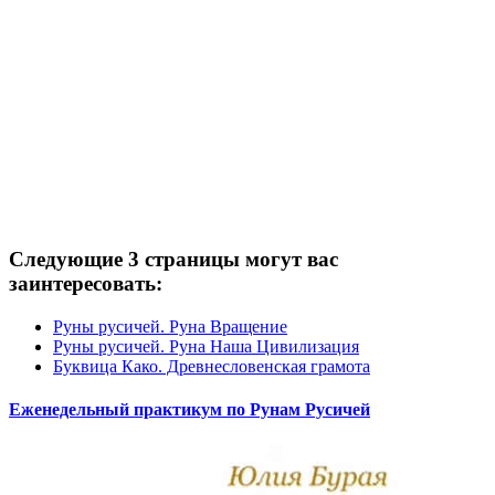
Следующие 3 страницы могут вас
заинтересовать:
Руны русичей. Руна Вращение
Руны русичей. Руна Наша Цивилизация
Буквица Како. Древнесловенская грамота
Еженедельный практикум по Рунам Русичей