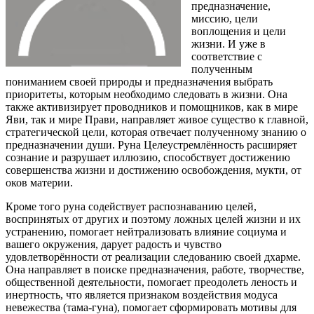
предназначение,
миссию, цели
воплощения и цели
жизни. И уже в
соответствие с
полученным
пониманием своей природы и предназначения выбрать
приоритеты, которым необходимо следовать в жизни. Она
также активизирует проводников и помощников, как в мире
Яви, так и мире Прави, направляет живое существо к главной,
стратегической цели, которая отвечает полученному знанию о
предназначении души. Руна Целеустремлённость расширяет
сознание и разрушает иллюзию, способствует достижению
совершенства жизни и достижению освобождения, мукти, от
оков материи.
Кроме того руна содействует распознаванию целей,
воспринятых от других и поэтому ложных целей жизни и их
устранению, помогает нейтрализовать влияние социума и
вашего окружения, дарует радость и чувство
удовлетворённости от реализации следованию своей дхарме.
Она направляет в поиске предназначения, работе, творчестве,
общественной деятельности, помогает преодолеть леность и
инертность, что является признаком воздействия модуса
невежества (тама-гуна), помогает сформировать мотивы для