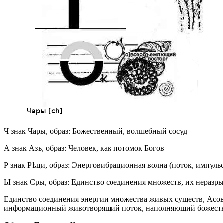
Ч
знак
Чары
, образ: Божественный, волшебный сосуд
А
знак
Азъ
, образ: Человек, как потомок Богов
Р
знак
Рѣци
, образ: Энерговибрационная волна (поток, импульс
Ы
знак
Єры
, образ: Единство соединения множеств, их неразр
Единство соединения энергии множества живых существ, Асов
информационный животворящий поток, наполняющий божествен