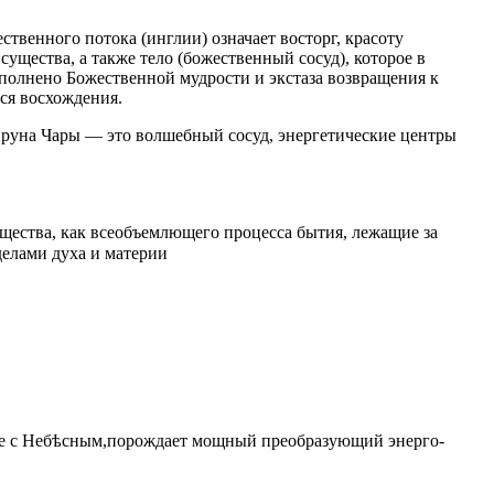
ственного потока (инглии) означает восторг, красоту
ущества, а также тело (божественный сосуд), которое в
полнено Божественной мудрости и экстаза возвращения к
ся восхождения.
 руна
Чары
— это волшебный сосуд, энергетические центры
ества, как всеобъемлющего процесса бытия, лежащие за
делами духа и материи
юзе с Небѣсным,порождает мощный преобразующий энерго-