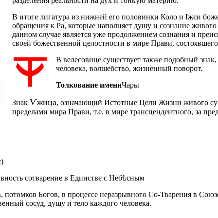
разделения реальности на дух и тонкую материю.
В итоге лигатура из нижней его половинки
Коло
и
Іжєи
боже
обращения к Ра, которые наполняет душу и сознание живого с
данном случае является уже продолжением сознания и преис
своей божественной целостности в мире Прави, состоявшего
В велесовице существует также подобный знак,
человека, волшебство, жизненный поворот.
Толкование имени
Чары
Ѵжица
Знак
, означающий Истотные Цели Жизни живого сущ
пределами мира Прави, т.е. в мире трансцендентного, за пре
)
ывность сотварение в Единстве с Небѣсным
, потомков Богов, в процессе неразрывного Со-Тварения в Со
ный сосуд, душу и тело каждого человека.