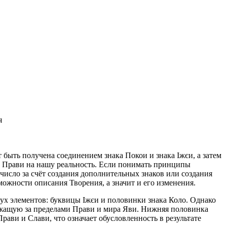
я
т быть получена соединением знака
Покои
и знака
Іжєи
, а затем
ра Прави на нашу реальность. Если понимать принципы
число за счёт создания дополнительных знаков или создания
ожности описания Творения, а значит и его изменения.
двух элементов: буквицы
Іжєи
и половинки знака
Коло
. Однако
ежащую за пределами Прави и мира Яви. Нижняя половинка
ави и Слави, что означает обусловленность в результате