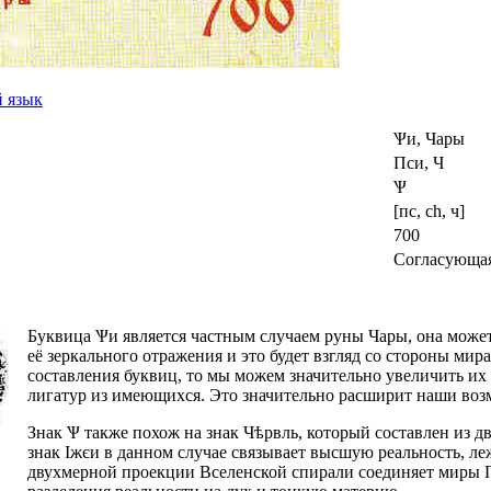
й язык
Ѱи
,
Чары
Пси, Ч
Ѱ
[пс, ch, ч]
700
Согласующа
Буквица
Ѱи
является частным случаем руны
Чары
, она може
её зеркального отражения и это будет взгляд со стороны ми
составления буквиц, то мы можем значительно увеличить их 
лигатур из имеющихся. Это значительно расширит наши возм
Знак
Ѱ
также похож на знак
Чѣрвль
, который составлен из 
знак
Іжєи
в данном случае связывает высшую реальность, л
двухмерной проекции Вселенской спирали соединяет миры Пр