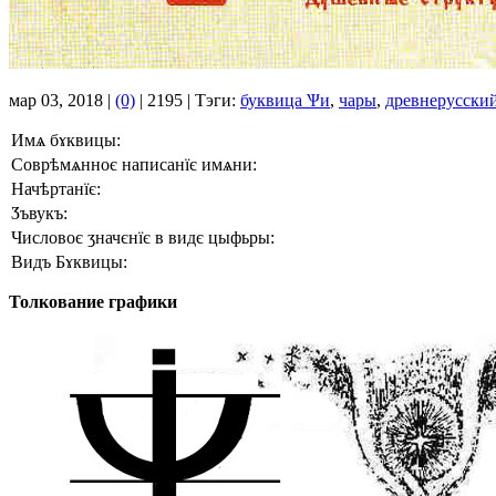
мар 03, 2018 |
(0)
|
2195 |
Тэги:
буквица Ѱи
,
чары
,
древнерусски
Имѧ бɤквицы:
Соврѣмѧнноє написанїє имѧни:
Начѣртанїє:
Ӡъвукъ:
Числовоє ӡначєнїє в видє цыфьры:
Видъ Бɤквицы:
Толкование графики