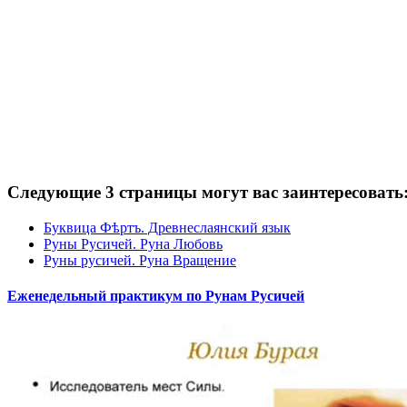
Следующие 3 страницы могут вас заинтересовать
Буквица Фѣртъ. Древнеслаянский язык
Руны Русичей. Руна Любовь
Руны русичей. Руна Вращение
Еженедельный практикум по Рунам Русичей