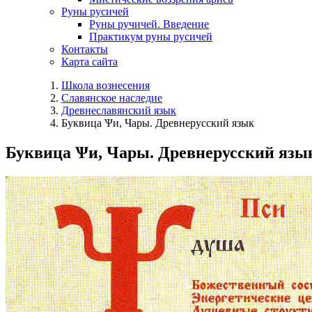
Руны русичей
Руны ручичей. Введение
Практикум руны русичей
Контакты
Карта сайта
Школа вознесения
Славянское наследие
Древнеславянский язык
Буквица Ѱи, Чары. Древнерусский язык
Буквица Ѱи, Чары. Древнерусский язы