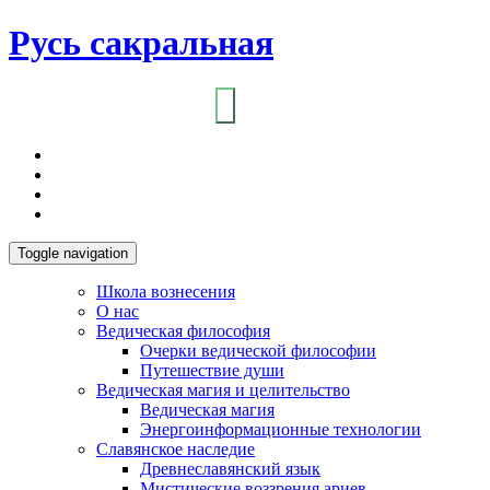
Русь сакральная
Toggle navigation
Школа вознесения
О нас
Ведическая философия
Очерки ведической философии
Путешествие души
Ведическая магия и целительство
Ведическая магия
Энергоинформационные технологии
Славянское наследие
Древнеславянский язык
Мистические воззрения ариев