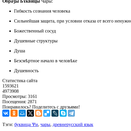
Обраӡы Бɤквицы
Чары
:
Гибкость сознания человека
Сильнейшая защита,
при условии отказа от всего ненужн
Божественный сосуд
Душевные структуры
Душа
Безсмѣртное начало в человѣке
Душевность
Статистика сайта
1593621
4973908
Просмотры: 3161
Посещения: 2871
Понравилось? Поделитесь с друзьями!
Тэги:
буквица Ѱи
,
чары
,
древнерусский язык