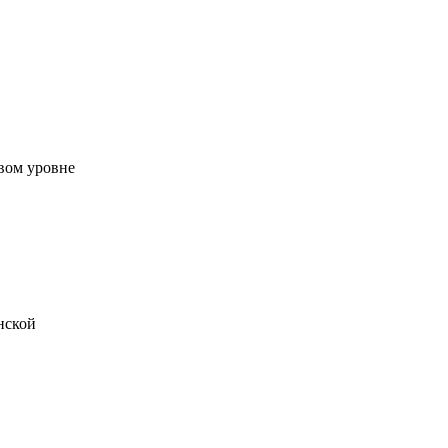
вом уровне
нской