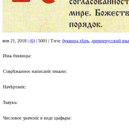
янв 21, 2018 |
(0)
|
5001 |
Тэги:
буквица хѣръ
,
древнерусский яз
Имѧ бɤквицы:
Соврѣмѧнноє написанїє имѧни:
Начѣртанїє:
Ӡъвукъ:
Числовоє ӡначєнїє в видє цыфьры: