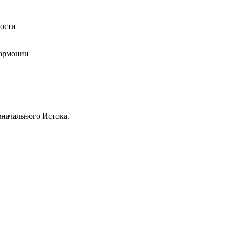
ности
Гармонии
начального Истока.