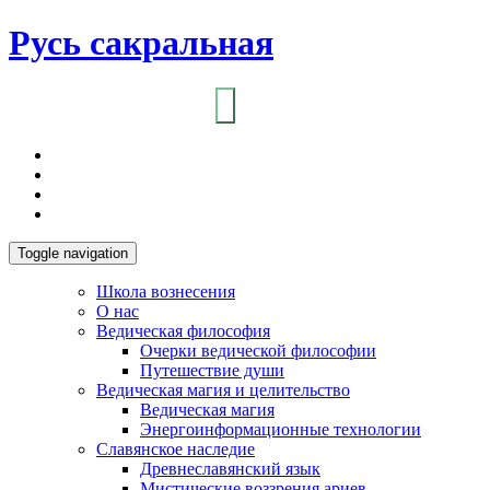
Русь сакральная
Toggle navigation
Школа вознесения
О нас
Ведическая философия
Очерки ведической философии
Путешествие души
Ведическая магия и целительство
Ведическая магия
Энергоинформационные технологии
Славянское наследие
Древнеславянский язык
Мистические воззрения ариев