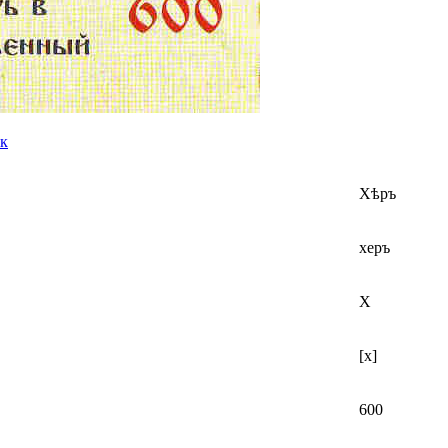
ык
Хѣръ
херъ
Х
[х]
600