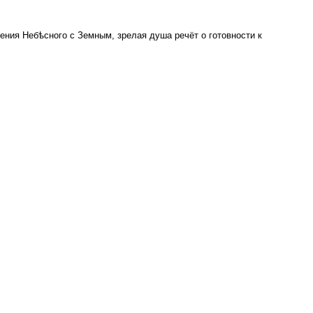
ния Небѣсного с Земным, зрелая душа речёт о готовности к