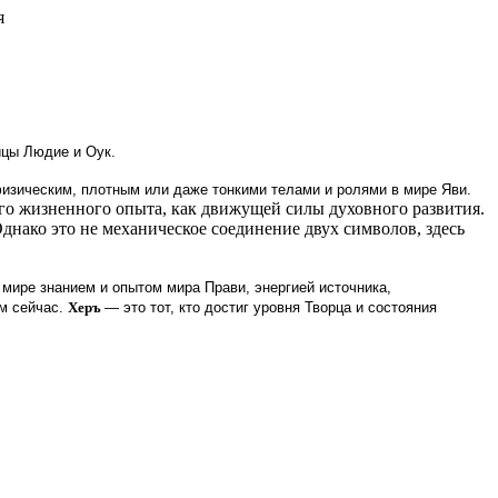
я
ицы Людие и Оук.
физическим, плотным или даже тонкими телами и ролями в мире Яви.
го жизненного опыта, как движущей силы духовного развития.
нако это не механическое соединение двух символов, здесь
мире знанием и опытом мира Прави, энергией источника,
м сейчас.
Херъ
— это тот, кто достиг уровня Творца и состояния