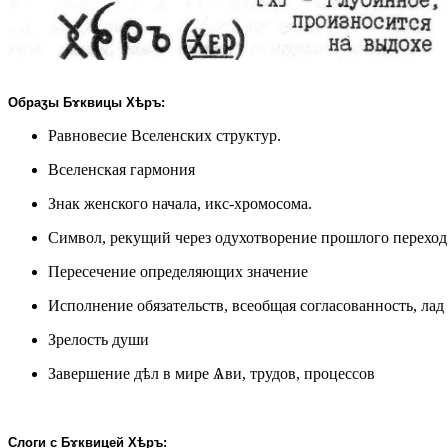
Обраӡы Бɤквицы Хѣръ:
Равновесие Вселенских структур.
Вселенская гармония
Знак женского начала, икс-хромосома.
Символ, рекущий через одухотворение прошлого переход 
Пересечение определяющих значение
Исполнение обязательств, всеобщая согласованность, лад
Зрелость души
Завершение дѣл в мире Ѧви, трудов, процессов
Слоги с Бɤквицей Хѣръ: