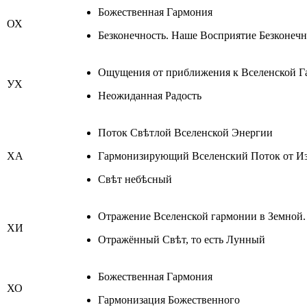
Божественная Гармония
ОХ
Безконечность. Наше Восприятие Безконеч
Ощущения от приближения к Вселенской 
УХ
Неожиданная Радость
Поток Свѣтлой Вселенской Энергии
ХА
Гармонизирующий Вселенский Поток от Из
Свѣт небѣсный
Отражение Вселенской гармонии в Земной.
ХИ
Отражённый Свѣт, то есть Лунный
Божественная Гармония
ХО
Гармонизация Божественного