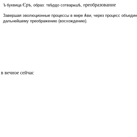
Єръ
реобразование
Ъ
буквица
, образ: твѣрдо сотварѧшѣ, п
Завершая эволюционные процессы в мире Ѧви, через процесс объедине
дальнейшему преображению (восхождению).
в вечное сейчас