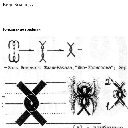
Видъ Бɤквицы:
Толкование графики