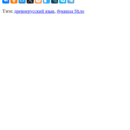
Тэги:
древнерусский язык
,
буквица Ѕѣло