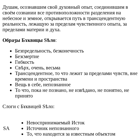
Душам, осознавшим свой духовный опыт, соединившим в
своём сознании все противоположности разделения на
небесное и земное, открывается путь в трансцендентную
реальность, лежащую за пределам чувственного опыта, за
пределами материи и духа.
Обраӡы Бɤквицы Ѕѣло
:
Безпредельность, безконечность
Безсмертие
Гибкость
Свѣрх, очень, весьма
Трансцендентное, то что лежит за пределами чувств, вне
времени и пространства
Вещь в себе, непознанное
То что, пока не познано, не извѣдано, не понятно, не
принято
Слоги с Бɤквицей Ѕѣло:
Невоспринимаемый Исток
ЅА
Источник непознанного
То, что находится за известным объектом