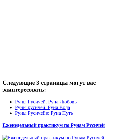
Следующие 3 страницы могут вас
заинтересовать:
Руны Русичей. Руна Любовь
Руны русичей. Руна Вода
Руны Русичейю Руна Путь
Еженедельный практикум по Рунам Русичей