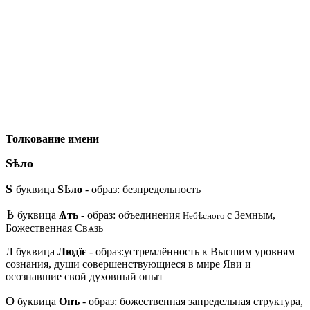
Толкование имени
Ѕѣло
Ѕ
буквица
Ѕѣло
- образ: безпредельность
Ѣ
буквица
Ѧть -
образ: объединения
с Земным,
Небѣсного
Божественная
Свѧзь
Л
буквица
Людїє
- образ:устремлённость к Высшим уровням
сознания, души совершенствующиеся в мире Яви и
осознавшие свой духовный опыт
О
буквица
Онъ
- образ: божественная запредельная структура,