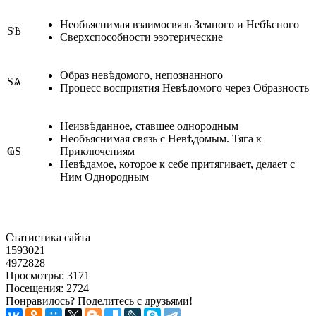
Необъяснимая взаимосвязь Земного и Небѣсного
ЅѢ
Сверхспособности эзотерические
Образ невѣдомого, непознанного
ЅѦ
Процесс восприятия Невѣдомого через Образность
Неизвѣданное, ставшее однородным
Необъяснимая связь с Невѣдомым. Тяга к
ҨЅ
Приключениям
Невѣдамое, которое к себе притягивает, делает с
Ним Однородным
Статистика сайта
1593021
4972828
Просмотры: 3171
Посещения: 2724
Понравилось? Поделитесь с друзьями!