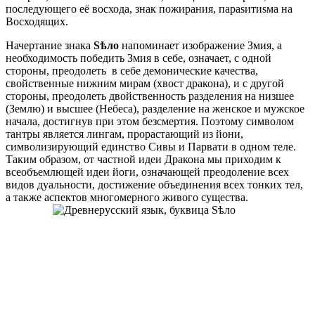
последующего её восхода, знак пожирания, параsитиsма на
Восходящих.
Начертание знака
Ѕѣло
напоминает изображение Змия, а
необходимость победить Змия в себе, означает, с одной
стороны, преодолеть в себе демонические качества,
свойственные нижним мирам (хвост дракона), и с другой
стороны, преодолеть двойственность разделения на низшее
(Землю) и высшее (Небеса), разделение на женское и мужское
начала, достигнув при этом безсмертия. Поэтому символом
тантры является лингам, прорастающий из йони,
символизирующий единство Сивы и Парвати в одном теле.
Таким образом, от частной идеи Дракона мы приходим к
всеобъемлющей идеи йоги, означающей преодоление всех
видов дуальности, достижение объединения всех тонких тел,
а также аспектов многомерного живого существа.