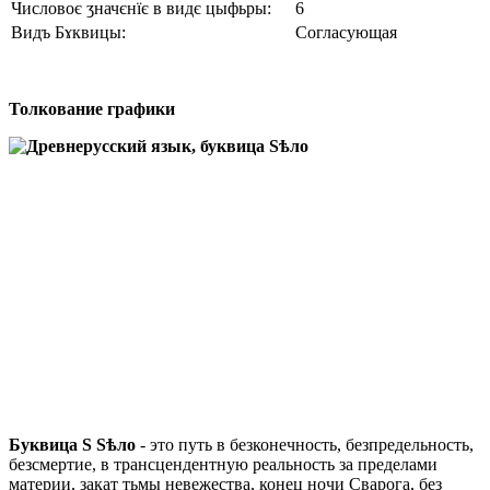
Числовоє ӡначєнїє в видє цыфьры:
6
Видъ Бɤквицы:
Согласующая
Толкование графики
Буквица
Ѕ Ѕѣло
- это путь в безконечность, безпредельность,
безсмертие, в трансцендентную реальность за пределами
материи, закат тьмы невежества, конец ночи Сварога, без