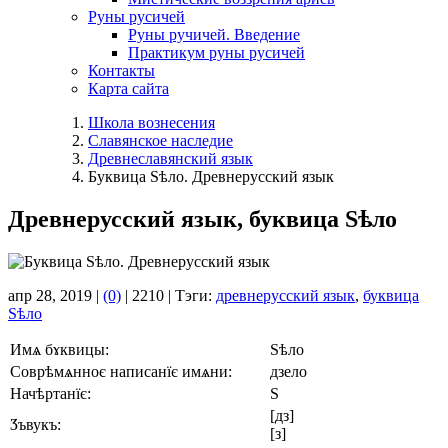
Руны русичей
Руны ручичей. Введение
Практикум руны русичей
Контакты
Карта сайта
Школа вознесения
Славянское наследие
Древнеславянский язык
Буквица Ѕѣло. Древнерусский язык
Древнерусский язык, буквица Ѕѣло
апр 28, 2019 |
(0)
|
2210 |
Тэги:
древнерусский язык
,
буквица
Ѕѣло
Имѧ бɤквицы:
Ѕѣло
Соврѣмѧнноє написанїє имѧни:
дзело
Начѣртанїє:
Ѕ
[дз]
Ӡъвукъ:
[з]