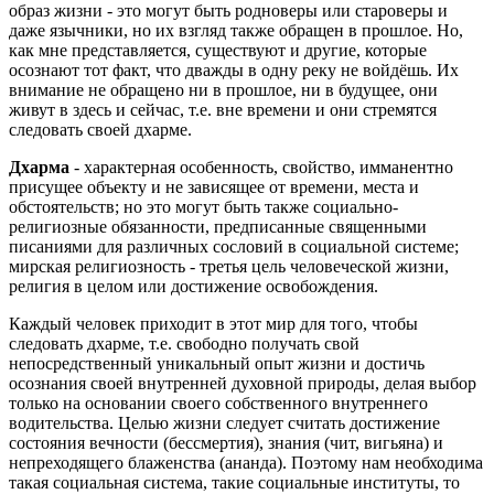
образ жизни - это могут быть родноверы или староверы и
даже язычники, но их взгляд также обращен в прошлое. Но,
как мне представляется, существуют и другие, которые
осознают тот факт, что дважды в одну реку не войдёшь. Их
внимание не обращено ни в прошлое, ни в будущее, они
живут в здесь и сейчас, т.е. вне времени и они стремятся
следовать своей дхарме.
Дхарма
- характерная особенность, свойство, имманентно
присущее объекту и не зависящее от времени, места и
обстоятельств; но это могут быть также социально-
религиозные обязанности, предписанные священными
писаниями для различных сословий в социальной системе;
мирская религиозность - третья цель человеческой жизни,
религия в целом или достижение освобождения.
Каждый человек приходит в этот мир для того, чтобы
следовать дхарме, т.е. свободно получать свой
непосредственный уникальный опыт жизни и достичь
осознания своей внутренней духовной природы, делая выбор
только на основании своего собственного внутреннего
водительства. Целью жизни следует считать достижение
состояния вечности (бессмертия), знания (чит, вигьяна) и
непреходящего блаженства (ананда). Поэтому нам необходима
такая социальная система, такие социальные институты, то