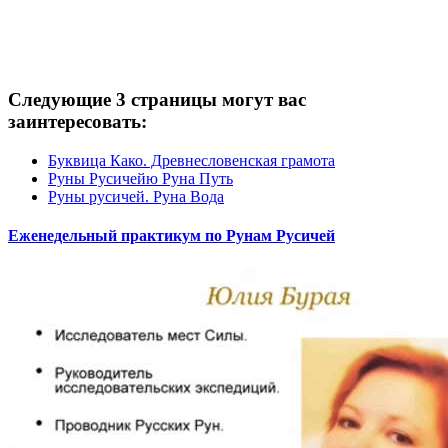
Следующие 3 страницы могут вас
заинтересовать:
Буквица Како. Древнесловенская грамота
Руны Русичейю Руна Путь
Руны русичей. Руна Вода
Еженедельный практикум по Рунам Русичей