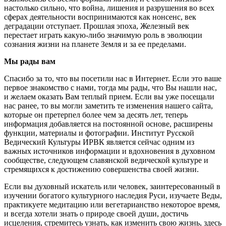
настолько сильно, что война, лишения и разрушения во всех
сферах деятельности воспринимаются как нонсенс, век
деградации отступает. Прошлая эпоха, Железный век
перестает играть какую-либо значимую роль в эволюции
сознания жизни на планете Земля и за ее пределами.
Мы рады вам
Спасибо за то, что вы посетили нас в Интернет. Если это ваше
первое знакомство с нами, тогда мы рады, что Вы нашли нас,
и желаем оказать Вам теплый прием. Если вы уже посещали
нас ранее, то вы могли заметить те изменения нашего сайта,
которые он претерпел более чем за десять лет, теперь
информация добавляется на постоянной основе, расширены
функции, материалы и фотографии. Институт Русской
Ведический Культуры ИРВК является сейчас одним из
важных источников информации и вдохновения в духовном
сообществе, следующем славянской ведической культуре и
стремящихся к достижению совершенства своей жизни.
Если вы духовный искатель или человек, заинтересованный в
изучении богатого культурного наследия Руси, изучаете Веды,
практикуете медитацию или вегетарианство некоторое время,
и всегда хотели знать о природе своей души, достичь
исцеления, стремитесь узнать, как изменить свою жизнь, здесь