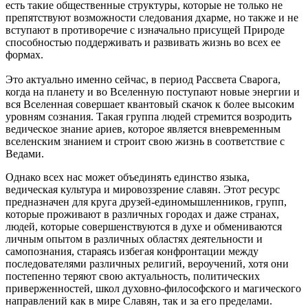
есть такие общественные структуры, которые не только не
препятствуют возможности следования дхарме, но также и не
вступают в противоречие с изначально присущей Природе
способностью поддерживать и развивать жизнь во всех ее
формах.
Это актуально именно сейчас, в период Рассвета Сварога,
когда на планету и во Вселенную поступают новые энергии и
вся Вселенная совершает квантовый скачок к более высоким
уровням сознания. Такая группа людей стремится возродить
ведическое знание ариев, которое является вневременным
вселенским знанием и строит свою жизнь в соответствие с
Ведами.
Однако всех нас может объединять единство языка,
ведическая культура и мировоззрение славян. Этот ресурс
предназначен для круга друзей-единомышленников, групп,
которые проживают в различных городах и даже странах,
людей, которые совершенствуются в духе и обмениваются
личным опытом в различных областях деятельности и
самопознания, стараясь избегая конфронтации между
последователями различных религий, вероучений, хотя они
постепенно теряют свою актуальность, политических
приверженностей, школ духовно-философского и магического
направлений как в мире Славян, так и за его пределами.