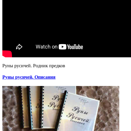
Руны русичей. Родник предков
Руны русичей. Описания