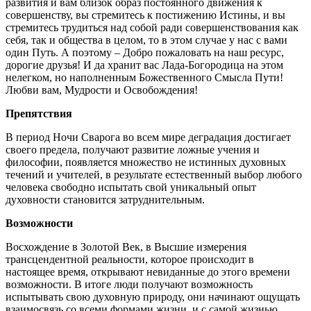
развития и вам близок образ постоянного движения к
совершенству, вы стремитесь к постижению Истины, и вы
стремитесь трудиться над собой ради совершенствования как
себя, так и общества в целом, то в этом случае у нас с вами
один Путь. А поэтому – Добро пожаловать на наш ресурс,
дорогие друзья! И да хранит вас Лада-Богородица на этом
нелегком, но наполненным Божественного Смысла Пути!
Любви вам, Мудрости и Освобождения!
Препятствия
В период Ночи Сварога во всем мире деградация достигает
своего предела, получают развитие ложные учения и
философии, появляется множество не истинных духовных
течений и учителей, в результате естественный выбор любого
человека свободно испытать свой уникальный опыт
духовности становится затруднительным.
Возможности
Восхождение в Золотой Век, в Высшие измерения
трансцендентной реальности, которое происходит в
настоящее время, открывают невиданные до этого времени
возможности. В итоге люди получают возможность
испытывать свою духовную природу, они начинают ощущать
взаимосвязь со всеми формами жизни, и с самой жизнью