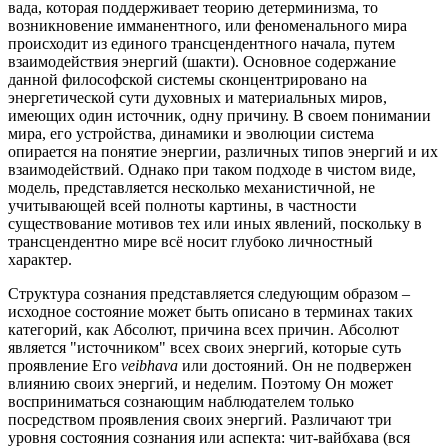
вада, которая поддерживает теорию детерминизма, то
возникновение имманентного, или феноменального мира
происходит из единого трансцендентного начала, путем
взаимодействия энергий (шакти). Основное содержание
данной философской системы сконцентрировано на
энергетической сути духовных и материальных миров,
имеющих один источник, одну причину. В своем понимании
мира, его устройства, динамики и эволюции система
опирается на понятие энергии, различных типов энергий и их
взаимодействий. Однако при таком подходе в чистом виде,
модель, представляется несколько механистичной, не
учитывающей всей полноты картины, в частности
существование мотивов тех или иных явлений, поскольку в
трансцендентно мире всё носит глубоко личностный
характер.
Структура сознания представляется следующим образом –
исходное состояние может быть описано в терминах таких
категорий, как Абсолют, причина всех причин. Абсолют
является "источником" всех своих энергий, которые суть
проявление Его
veibhava
или достояний. Он не подвержен
влиянию своих энергий, и неделим. Поэтому Он может
восприниматься сознающим наблюдателем только
посредством проявления своих энергий. Различают три
уровня состояния сознания или аспекта: чит-вайбхава (вся