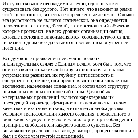
Их существование необходимо и вечно, одно не может
существовать без другого. Нет ничего, что выходит за рамки
этой целостности, все есть ее определенные аспекты. Однако
эта целостность не является статической, она определяется
целостностью взаимодействий, взаимоотношений объектов,
которые протекают на всех уровнях организации бытия,
которые постоянно видоизменяются, совершенствуются или
исчезают, однако всегда остаются проявлением внутренней
потенции.
Все духовные проявления неизменны в своих
индивидуальных связях с Единым целым, хотя бы в том, что
они не зависят от каких-либо других обстоятельств кроме
устремления развивать их глубину, интенсивность и
совершенство, точнее, они представляют собой конкретные
экспансии, наделенные сознанием, и составляют структуру
неизменных вечных отношений с ним. Для любых
материальных проявлений является характерным их
преходящий характер, эфемерность, изменчивость в своих
качествах и взаимодействиях, что является необходимым
условием трансформации качеств сознания, проявленного в
виде живых существ и условием эволюции, при соблюдении
принципа свободы воли каждого живого существа. Без
возможности реализовать свободу выбора, процесс эволюции
был не более чем пустой декларацией.