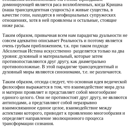
доминирующей является раса возлюбленных, когда Кришна
(наша трансцендентная сущность) и живые существа, в
качестве гопи, находятся в неофициальных супружеских
отношениях, хотя в ней проявлены и остальные, стоящие
ниже расы.
Таким образом, привычная всем нам парадигма дуальности не
совсем адекватно описывает Реальность и поэтому является
очень грубым приближением, т.к. при таком подходе
Абсолютная Истина искусственно разделяется только на два
уровня: духовный и материальный, которые затем
противопоставляются друг другу, как диаметрально
противоположные. В этой парадигме трансцендентный и
духовный миры являются синонимами, т.е. не различаются.
Таким образом, отсюда следует, что основная идея ведической
философии выражается в том, что взаимодействие мира духа
и материи проявляет и представляет собой многообразие
единого целого. Они не противостоят друг другу, не являются
антиподами, а представляют собой неразрывно
взаимосвязанное единое целое, взаимодействие между
аспектами которого, приводит к проявлению многообразия и
определяет направление эволюционного процесса
трансформации сознания.