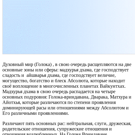
Духовный мир (Голока) , в свою очередь расщепляются на две
основные зоны или сферы: мадхурья дхама, где господствует
сладость и айшварья дхама, где господствует величие,
могущество, богатство и блеск Абсолюта, которые находит
своё воплощение в многочисленных планетах Вайкунтхах.
Мадхурья дхама в свою очередь распадается на четыре
основных подуровня: Голока-вриндавана, Дварака, Матхура и
Айотхья, которые различаются по степени проявления
доминирующей расы или отношениями между Абсолютом и
Его различными проявлениями.
Различают пять основных рас: нейтральная, слуги, дружеская,
родительские отношения, супружеские отношения и
отношения возлюбленных. На Голоке Вриндаване