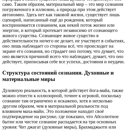
само. Таким образом, материальный мир – это мир сознания
погруженного в иллюзию, а природа при этом действует
автономно. Здесь нет как таковой жизни, существует лишь
сценарий, написанный ещё до рождения, который
воспринимается сознанием, как некий поток жизни или
энергии, и который протекает независимо от сознающего
живого существа. Сознающее живое существо в
действительности ничего не делает, не участвует в событиях,
оно лишь наблюдает со стороны всё, что происходит на
экране его сознания, но страдает оно потому, что думает, что
оно является причиной всего что наблюдает, думает, что оно
действует, приписывая себе все успехи, достояния и неудачи.
Структура состояний сознания. Духовные и
материальные миры
Духовную реальность, в которой действует йога-майа, также
можно отнести к иллюзорной, точнее к игровой, поскольку
сознание там ограничено и искажено, хотя и несколько
другим образом, чем в материальной реальности под
влиянием маха-майи. Это положение находит своё
подтверждение на рисунке, где показано, что Абсолютное
бытие или чистое сознание распадается на три основных
уровня: Чит джагат (духовные миры), Брахмаджьоти или