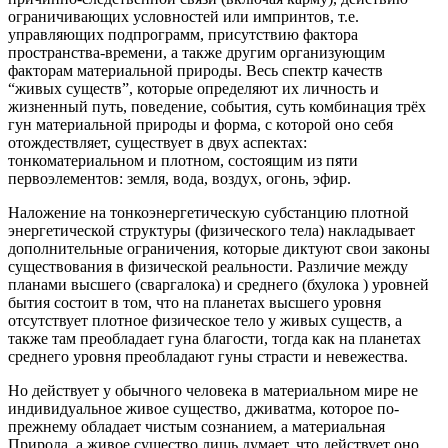
ограничивающих условностей или импринтов, т.е.
управляющих подпрограмм, присутствию фактора
пространства-времени, а также другим организующим
факторам материальной природы. Весь спектр качеств
“живых существ”, которые определяют их личность и
жизненный путь, поведение, события, суть комбинация трёх
гун материальной природы и форма, с которой оно себя
отождествляет, существует в двух аспектах:
тонкоматериальном и плотном, состоящим из пяти
первоэлементов: земля, вода, воздух, огонь, эфир.
Наложение на тонкоэнергетическую субстанцию плотной
энергетической структуры (физического тела) накладывает
дополнительные ограничения, которые диктуют свои законы
существования в физической реальности. Различие между
планами высшего (сваргалока) и среднего (бхулока ) уровней
бытия состоит в том, что на планетах высшего уровня
отсутствует плотное физическое тело у живых существ, а
также там преобладает гуна благости, тогда как на планетах
среднего уровня преобладают гуны страсти и невежества.
Но действует у обычного человека в материальном мире не
индивидуальное живое существо, дживатма, которое по-
прежнему обладает чистым сознанием, а материальная
Природа, а живое существо лишь думает, что действует оно