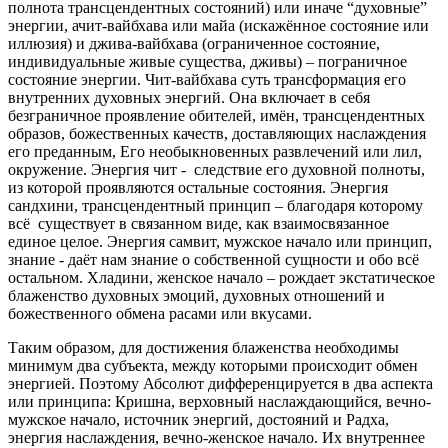
полнота трансцендентных состояний) или иначе “духовные”
энергии, ачит-вайбхава или майа (искажённое состояние или
иллюзия) и джива-вайбхава (ограниченное состояние,
индивидуальные живые существа, дживы) – пограничное
состояние энергии. Чит-вайбхава суть трансформация его
внутренних духовных энергий. Она включает в себя
безграничное проявление обителей, имён, трансцендентных
образов, божественных качеств, доставляющих наслаждения
его преданным, Его необыкновенных развлечений или лил,
окружение. Энергия чит - следствие его духовной полноты,
из которой проявляются остальные состояния. Энергия
сандхини, трансцендентный принцип – благодаря которому
всё существует в связанном виде, как взаимосвязанное
единое целое. Энергия самвит, мужское начало или принцип,
знание - даёт нам знание о собственной сущности и обо всё
остальном. Хладини, женское начало – рождает экстатическое
блаженство духовных эмоций, духовных отношений и
божественного обмена расами или вкусами.
Таким образом, для достижения блаженства необходимы
минимум два субъекта, между которыми происходит обмен
энергией. Поэтому Абсолют дифференцируется в два аспекта
или принципа: Кришна, верховный наслаждающийся, вечно-
мужское начало, источник энергий, достояний и Радха,
энергия наслаждения, вечно-женское начало. Их внутреннее