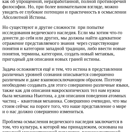
как об упрощенной, неразработанной, полной противоречий
философии. Но, при более внимательном взгляде, можно
увидеть ее глубокие потенции и практичность в осмыслении
Абсолютной Истины.
Но существуют и другие сложности при попытке
исследования ведического наследия. Если мы хотим что-то
донести до себя или других, мы должны найти адекватное
отражение представляемого знания через существующие
понятия и категории западной традиции, либо ввести новые
понятия, термины, категории, создать новый метаязык,
пригодный для описания новых граней истины.
Задача осложняется ещё и тем, что истина в представлении
различных уровней сознания описывается совершенно
различным и даже взаимоисключающим образом. Поэтому
необходимо создавать для этого совершенно различные языки,
также как для описания макроскопических тел нам нужна
была механика Ньютона, а для описания поведения атомных
частиц - квантовая механика. Совершенно очевидно, что мы
стоим сейчас на пороге того, что наше представление о мире
и о нас должно совершенно измениться.
Проблема осмысления ведического наследия заключается в
том, что культура, к которой мы принадлежим, основана на