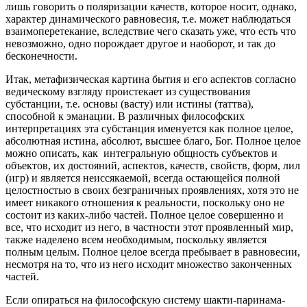
лишь говорить о поляризации качеств, которое носит, однако,
характер динамического равновесия, т.е. может наблюдаться
взаимоперетекание, вследствие чего сказать уже, что есть что
невозможно, одно порождает другое и наоборот, и так до
бесконечности.
Итак, метафизическая картина бытия и его аспектов согласно
ведическому взгляду проистекает из существования
субстанции, т.е. основы (васту) или истины (таттва),
способной к эманации. В различных философских
интерпретациях эта субстанция именуется как полное целое,
абсолютная истина, абсолют, высшее благо, Бог. Полное целое
можно описать, как интегральную общность субъектов и
объектов, их достояний, аспектов, качеств, свойств, форм, лил
(игр) и является неиссякаемой, всегда остающейся полной
целостностью в своих безграничных проявлениях, хотя это не
имеет никакого отношения к реальности, поскольку оно не
состоит из каких-либо частей. Полное целое совершенно и
все, что исходит из него, в частности этот проявленный мир,
также наделено всем необходимым, поскольку является
полным целым. Полное целое всегда пребывает в равновесии,
несмотря на то, что из него исходит множество законченных
частей.
Если опираться на философскую систему шакти-паринама-