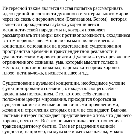
Интересной также является частая попытка рассматривать
идею единой целостности духовного и материального миров
через их связь с первоначалом (Бхагаваном, Богом), которая
является порождением глубоко укоренившейся
механистической парадигмы и, которая позволяет
рассматривать эти миры как противоположности, сходящиеся
в этом первоначале. Это целиком материалистическая
концепция, основанная на представлении существования
пространства-времени в трансцендентной реальности и
дуалистическом мировосприятии. Дуализм – суть проявление
ограниченного сознания, ума, который мыслит только в
жёстких, противоположных, парных категориях хорошо-
плохо, истина-ложь, высшее-низшее и т.д.
Существование дуальной концепции, необходимое условие
функционирования сознания, отождествляющего себя с
временным положением. Эго, которое себя ставит в
положение центра мироздания, приходится бороться за
существование с другими аналогичными проявлениями,
желания и стремления которых с ним не совпадают. Выгода,
частный интерес порождает представление о том, что для него
хорошо, и что нет. Всё это не имеет никакого отношения к
трансцендентному бытию. Там нет разделения единой
сущности, например, на мужское и женское начала, можно