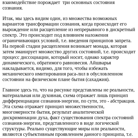
взаимодействие порождает три основных состояния
сознания.
Итак, мы здесь видим один, из множества возможных
вариантов трансформации сознания, когда происходит его
вырождение или расщепление из непрерывного в дискретный
спектр. Это происходит под влиянием наложения
ограничивающих условий, т.е. введения принципов запрета.
На первой стадии расщепления возникает монада, которая
затем эманирует множество других состояний, т.е. происходит
процесс диссоциации, который носит, однако характер
динамического, обратимого равновесия. Айшварья
накладывается, видимо, для того, чтобы избежать
механического имитирования раса-лил в обусловленном
состоянии на физическом плане бытия (сахаджия).
Главное здесь то, что на рисунке представлены не реальности,
материальная или духовная, схема отражает лишь принцип
дифференциации сознания-энергии, по сути, это - абстракция.
Эта схема отражает принцип множественности,
многомерности бытия, результат аналитической
дискриминации духа, факт существования спектра состояний
сознания-энергии, представленного в виде логической
структуры. Реально существующие миры или реальности,
являются субъективным проявлением данного принципа, т.е.