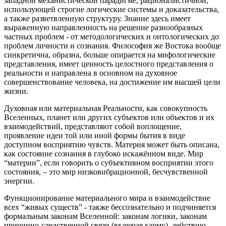
западной механистической парадигме, рационалистичной,
использующей строгие логические системы и доказательства,
а также разветвленную структуру. Знание здесь имеет
выраженную направленность на решение разнообразных
частных проблем - от методологических и онтологических до
проблем личности и сознания. Философия же Востока вообще
синкретична, образна, больше опирается на мифологические
представления, имеет ценность целостного представления о
реальности и направлена в основном на духовное
совершенствование человека, на достижение им высшей цели
жизни.
Духовная или материальная Реальности, как совокупность
Вселенных, планет или других субъектов или объектов и их
взаимодействий, представляют собой воплощение,
проявление идеи той или иной формы бытия в виде
доступном восприятию чувств. Материя может быть описана,
как состояние сознания в глубоко искажённом виде. Мир
“материи”, если говорить о субъективном восприятии этого
состояния, – это мир низковибрационной, бесчувственной
энергии.
Функционирование материального мира и взаимодействие
всех “живых существ” - также бессознательно и подчиняется
формальным законам Вселенной: законам логики, законам
причинно-следственной связи (включая карму), действию