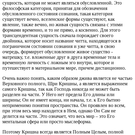
сущность, которая не может являться обусловленной. Это
философская категория, принятая для обозначения
обусловленного состояния сознания, такая категория
существует вечно, вселенские формы существуют, как
явление, также вечно, но живая сущность связана с этими
формами временно, и то не прямо, а косвенно. Для этого
трансцендентная сущность сначала порождает своего
двойника, которое носит название читта, находящегося в
пограничном состоянии сознания и уже читта, в свою
очередь, формирует обусловленное живое существо -
матрешку, т.е. вложенные друг в друга временные тела и
временную личность с ложным эго внутри, которое и
путешествует в материальном мире, причем дистанционно.
Очень важно понять, каким образом джива является не частью
Верховного полного, Шри Кришны, а является выражением
самого Кришны, так как Господь никогда не может быть
разделен на части. У Него нет предела Его длины или
ширины; Он не имеет конца, ни начала, т.е. к Его бытию
неприменимо понятия пространства. Он проявлен во всем,
при этом весь мир находится в Нем, однако Он Сам не
делится на части. Это означает, что весь мир – это Его
ментальная сфера или просто мыслеформа.
Поэтому Кришна всегда является Полным Целым, полной