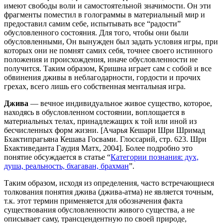
имеют свободы воли и самостоятельной значимости. Он эти
фрагменты поместил в голограммы в материальный мир и
предоставил самим себе, испытывать все “радости”
обусловленного состояния. Для того, чтобы они были
обусловленными, Он вынужден был задать условия игры, при
которых они не помнят самих себя, точнее своего истинного
положения и происхождения, иначе обусловленности не
получится. Таким образом, Кришна играет сам с собой и все
обвинения дживы в неблагодарности, гордости и прочих
грехах, всего лишь его собственная ментальная игра.
Джива
— вечное индивидуальное живое существо, которое,
находясь в обусловленном состоянии, воплощается в
материальных телах, принадлежащих к той или иной из
бесчисленных форм жизни. [Ачарья Кешари Шри Шримад
Бхактипрагьяна Кешава Госвами. Глоссарий, стр. 623. Шри
Бхактиведанта Гаудия Матх, 2004]. Более подробно это
понятие обсуждается в статье “
Категории познания: дух,
душа, реальность, бхагаван, брахман
”.
Таким образом, исходя из определения, часто встречающиеся
толкования понятия джива (джива-атма) не является точным,
т.к. этот термин применяется для обозначения факта
существования обусловленности живого существа, а не
описывает саму, трансцендентную по своей природе,