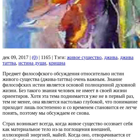
дек 09, 2017 |
(0)
|
1165 |
Тэги:
живое существо
,
джива
,
джива
таттва
,
истина души
,
кришна
Предмет философского обсуждения относительно истин
живого существа (джива-таттва) очень важным. Знание
философских истин является основой полноценной духовной
жизни. Без такого знания человек не имеет в своей жизни
ориентиров. Хотя эта тема поднимается уже не в первый раз,
тем не менее, она является настолько глубокой, что понимание
приходит лишь постепенно и со временем становится ее легче
понять, поэтому мы обсуждаем ее снова.
Страх возникает всегда, когда живое существо осознает себя
как материальное тело из-за поглощения внешней,
иллюзорной энергией, майей. Когда оно, отворачивается от