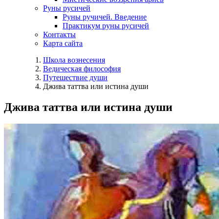
Руны русичей
Руны ручичей. Введение
Практикум руны русичей
Контакты
Карта сайта
Школа вознесения
Ведическая философия
Путешествие души
Джива таттва или истина души
Джива таттва или истина души