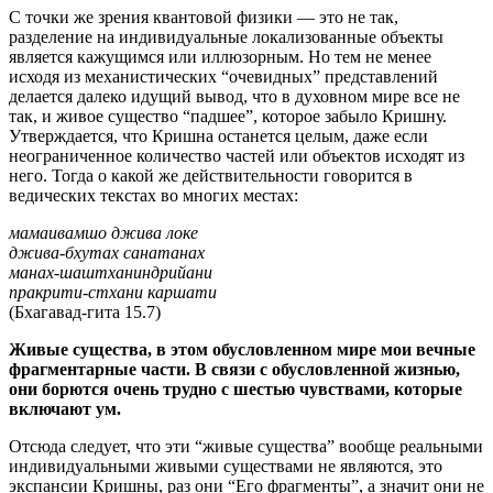
С точки же зрения квантовой физики — это не так,
разделение на индивидуальные локализованные объекты
является кажущимся или иллюзорным. Но тем не менее
исходя из механистических “очевидных” представлений
делается далеко идущий вывод, что в духовном мире все не
так, и живое существо “падшее”, которое забыло Кришну.
Утверждается, что Кришна останется целым, даже если
неограниченное количество частей или объектов исходят из
него. Тогда о какой же действительности говорится в
ведических текстах во многих местах:
мaмaивамшо джива локе
джива-бхутах санатанах
манах-шаштханиндрийани
пракрити-стхани каршати
(Бхагавад-гита 15.7)
Живые существа, в этом обусловленном мире мои вечные
фрагментарные части. В связи с обусловленной жизнью,
они борются очень трудно с шестью чувствами, которые
включают ум.
Отсюда следует, что эти “живые существа” вообще реальными
индивидуальными живыми существами не являются, это
экспансии Кришны, раз они “Его фрагменты”, а значит они не