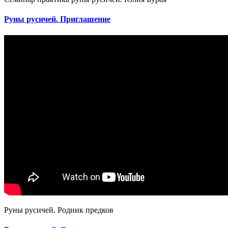
Руны русичей. Приглашение
Руны русичей. Родник предков