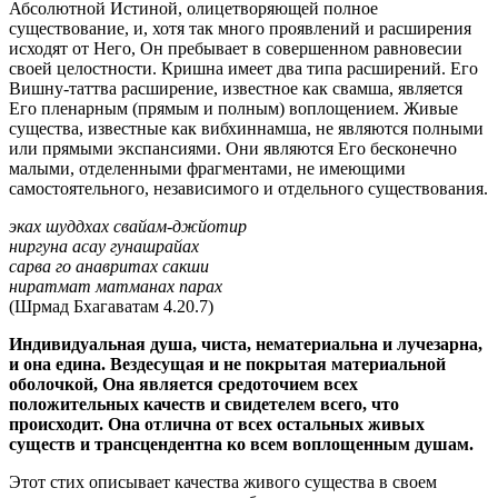
Абсолютной Истиной, олицетворяющей полное
существование, и, хотя так много проявлений и расширения
исходят от Него, Он пребывает в совершенном равновесии
своей целостности. Кришна имеет два типа расширений. Его
Вишну-таттва расширение, известное как свамша, является
Его пленарным (прямым и полным) воплощением. Живые
существа, известные как вибхиннамша, не являются полными
или прямыми экспансиями. Они являются Его бесконечно
малыми, отделенными фрагментами, не имеющими
самостоятельного, независимого и отдельного существования.
эках шуддхах свайам-джйотир
ниргуна асау гунашрайах
сарва го анавритах сакши
ниратмат матманах парах
(Шрмад Бхагаватам 4.20.7)
Индивидуальная душа, чиста, нематериальна и лучезарна,
и она едина. Вездесущая и не покрытая материальной
оболочкой, Она является средоточием всех
положительных качеств и свидетелем всего, что
происходит. Она отлична от всех остальных живых
существ и трансцендентна ко всем воплощенным душам.
Этот стих описывает качества живого существа в своем