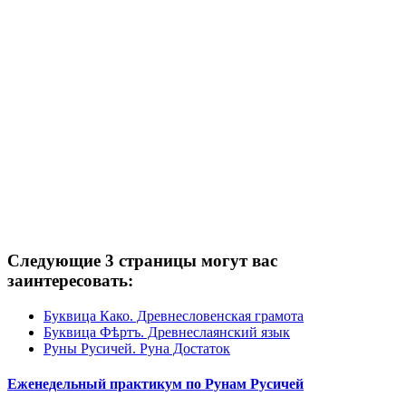
Следующие 3 страницы могут вас
заинтересовать:
Буквица Како. Древнесловенская грамота
Буквица Фѣртъ. Древнеслаянский язык
Руны Русичей. Руна Достаток
Еженедельный практикум по Рунам Русичей