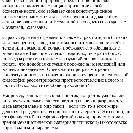
Своей собственной природы, предает забвению свое
истинное положение, отрицает признание своей
божественности, оно забывает свое конституционное
положение и может считать себя слугой или даже рабом:
семьи, человечества или Вселенной и того, кто ее создал, т.е.
Создателя, Бхагавана.
Страх смерти или страданий, а также страх потерять близких
или имущество, вследствие ложного отождествления себя с
телом или временной ролью, побуждает его обращаться с
молитвами к Высшим силам, Создателю, иерархии богов,
порождая религиозность. Но разумный человек должен
понять, что подобная ситуация порождена не иллюзией или
майей, а неведением. Очень часто при рассмотрении
конституционного положения живого существа в ведической
философии рассматривается противопоставление целого и
части. Насколько это вообще правомочно?
Например, если кто-то сорвет цветок, то цветок уже больше
не является целым; если его рвут и дальше, он разрушается.
Весь материальный мир такой – если что-то в этом мире
делится и разделяется, его целостность теряется. Это верно, но
это физический, а не философский подход, причем с точки
зрения механистической (материалистической) Ньютоновско-
картерзианской парадигмы.