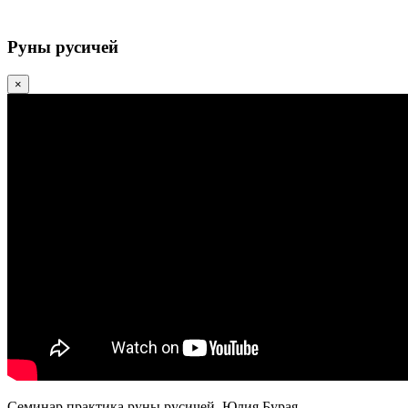
Руны русичей
×
Семинар практика руны русичей. Юлия Бурая