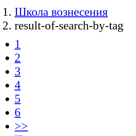
Школа вознесения
result-of-search-by-tag
1
2
3
4
5
6
>>